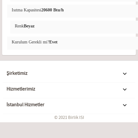
Isıtma Kapasitesi
20600 Btu/h
Renk
Beyaz
Kurulum Gerekli mi?
Evet
Şirketimiz

Hizmetlerimiz

İstanbul Hizmetler

© 2021 Birlik ISI