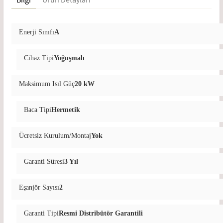
Bilgi
Ürün Detayları
Enerji Sınıfı
A
Cihaz Tipi
Yoğuşmalı
Maksimum Isıl Güç
20 kW
Baca Tipi
Hermetik
Ücretsiz Kurulum/Montaj
Yok
Garanti Süresi
3 Yıl
Eşanjör Sayısı
2
Garanti Tipi
Resmi Distribütör Garantili