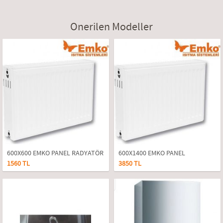
Onerilen Modeller
600X600 EMKO PANEL RADYATÖR
600X1400 EMKO PANEL
1560 TL
3850 TL
RADYATÖR