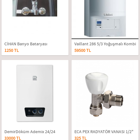
CİHAN Banyo Bataryası
Vaillant 286 5/3 Yoğuşmalı Kombi
1250 TL
59500 TL
24 Kw
DemirDöküm Ademix 24/24
ECA PEX RADYATÖR VANASI 1/2"
33000 TL
325 TL
Yoğuşmalı Kombi