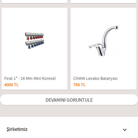
Fırat 1" - 16 Mm Mini Küresel
CİHAN Lavabo Bataryası
4000 TL
750 TL
Vanalı Kollektör 5'li Takım
DEVAMINI GORUNTULE
Şirketimiz
