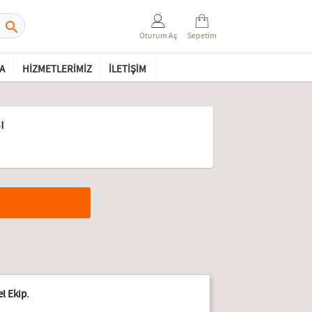

Oturum Aç
Sepetim
A
HIZMETLERIMIZ
İLETIŞIM
ı
l Ekip.