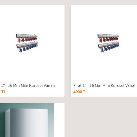
t 1" - 16 Mm Mini Küresel Vanalı
Fırat 1" - 16 Mm Mini Küresel Vanalı
 TL
4000 TL
ektör 6'lı Takım
Kollektör 5'li Takım