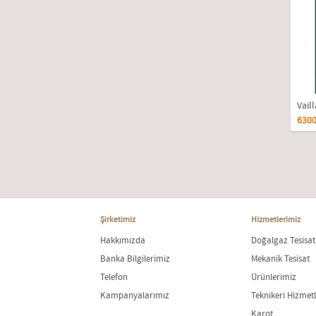
Vail
6300
20 
Şirketimiz
Hizmetlerimiz
Hakkımızda
Doğalgaz Tesisat
Banka Bilgilerimiz
Mekanik Tesisat
Telefon
Ürünlerimiz
Kampanyalarımız
Teknikeri Hizmetl
Karot