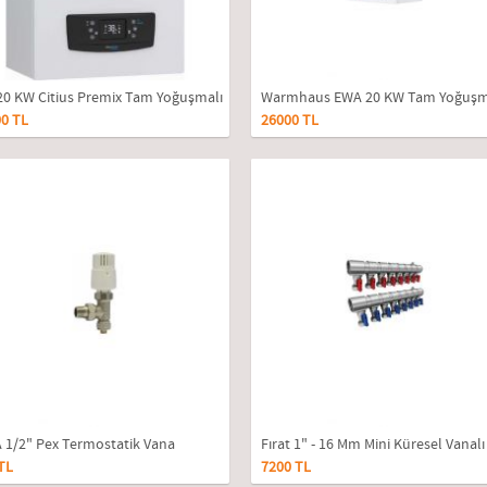
20 KW Citius Premix Tam Yoğuşmalı
Warmhaus EWA 20 KW Tam Yoğuşm
0 TL
26000 TL
bi
Kombi
A 1/2" Pex Termostatik Vana
Fırat 1" - 16 Mm Mini Küresel Vanalı
TL
7200 TL
Kollektör 9'lü Takım