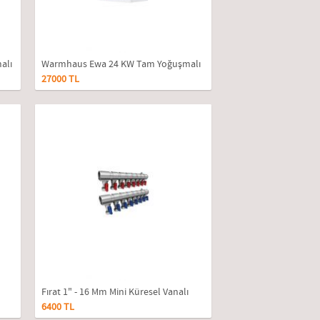
alı
Warmhaus Ewa 24 KW Tam Yoğuşmalı
27000 TL
Kombi
Fırat 1" - 16 Mm Mini Küresel Vanalı
6400 TL
Kollektör 8'li Takım