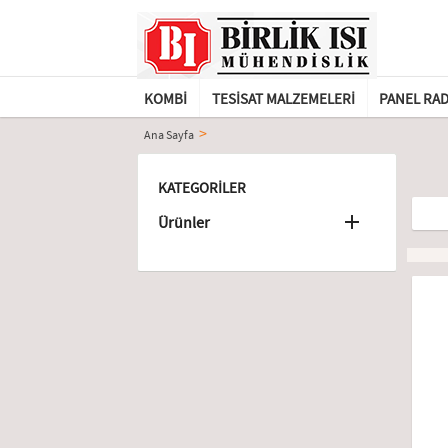
KOMBI
TESISAT MALZEMELERI
PANEL RA
Ana Sayfa
KATEGORILER

Ürünler