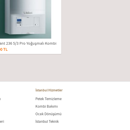
lant 236 5/3 Pro Yoğuşmalı Kombi
0 TL
Kw
İstanbul Hizmetler
ı
Petek Temizleme
Kombi Bakımı
Ocak Dönüşümü
eri
İstanbul Teknik