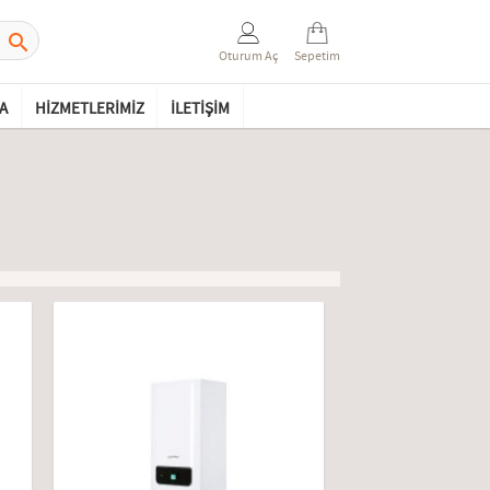

Oturum Aç
Sepetim
A
HIZMETLERIMIZ
İLETIŞIM