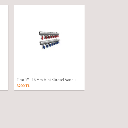
Fırat 1" - 16 Mm Mini Küresel Vanalı
3200 TL
Kollektör 4'lü Takım