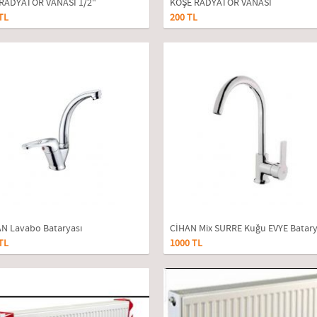
 RADYATÖR VANASI 1/2"
KÖŞE RADYATÖR VANASI
TL
200 TL
N Lavabo Bataryası
CİHAN Mix SURRE Kuğu EVYE Batar
TL
1000 TL