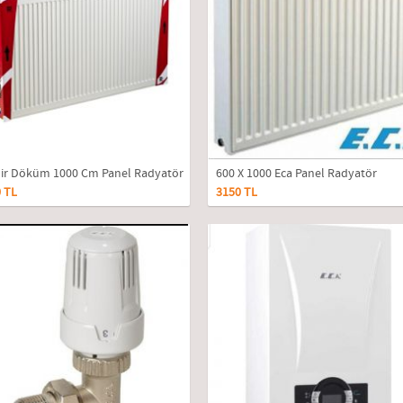
ir Döküm 1000 Cm Panel Radyatör
600 X 1000 Eca Panel Radyatör
 TL
3150 TL