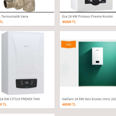
A Termostatik Vana
Eca 24 KW Proteus Premix Kombi
TL
40000 TL
24 KW CİTİUS PREMİX TAM
Vaillant 24 KW Yeni Ecotec Intro 24
0 TL
48000 TL
UŞMALI KOMBİ
Tam Yoğuşmalı Kombi