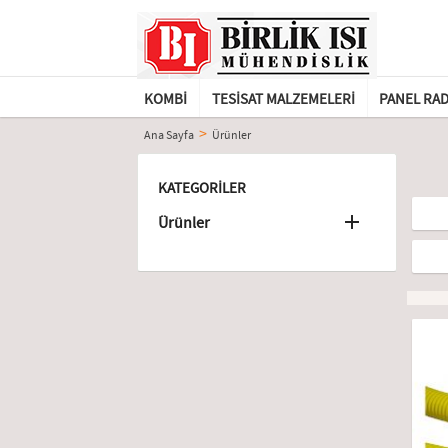
KOMBI
TESISAT MALZEMELERI
PANEL RA
Ana Sayfa
Ürünler
KATEGORILER

Ürünler