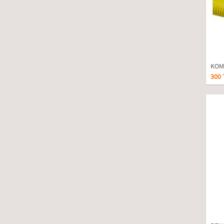
KOMB
300 