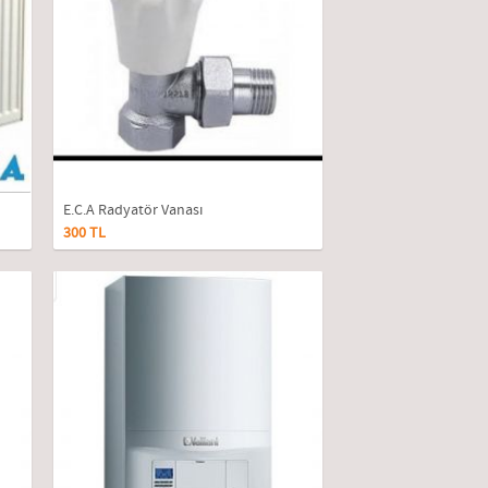
E.c.a Radyatör Vanası
300 TL