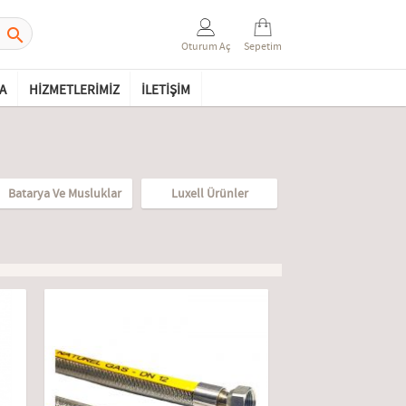

Oturum Aç
Sepetim
A
HIZMETLERIMIZ
İLETIŞIM
Batarya Ve Musluklar
Luxell Ürünler