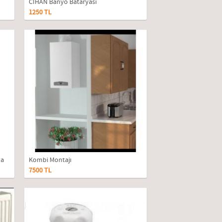
CİHAN Banyo Bataryası
1250 TL
ya
Kombi Montajı
7500 TL