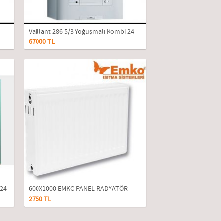
Vaillant 286 5/3 Yoğuşmalı Kombi 24
67000 TL
Kw
/24
600X1000 EMKO PANEL RADYATÖR
2750 TL