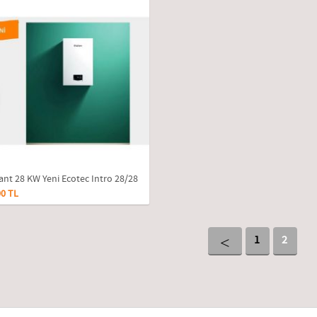
lant 28 KW Yeni Ecotec Intro 28/28
0 TL
Tam Yoğuşmalı Kombi
<
1
2